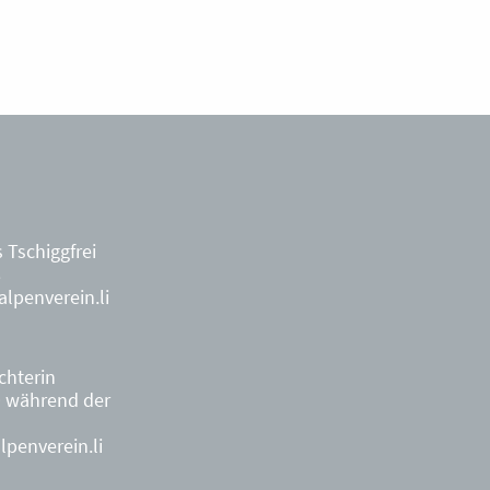
 Tschiggfrei
8
lpenverein.li
ächterin
9
während der
penverein.li