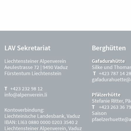
LAV Sekretariat
Berghütten
Liechtensteiner Alpenverein
Gafadurahütte
Aeulestrasse 72 | 9490 Vaduz
Silke und Thomas
Fürstentum Liechtenstein
+423 787 14 2
gafadurahuette@a
+423 232 98 12
info@alpenverein.li
Pfälzerhütte
Stefanie Ritter, P
+423 263 36 7
Kontoverbindung:
Saison
Liechteinische Landesbank, Vaduz
pfaelzerhuette@al
IBAN: LI63 0880 0000 0203 3540 2
Liechtensteiner Alpenverein, Vaduz