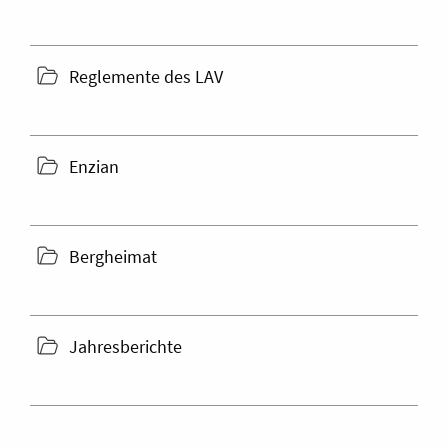
folder
Reglemente des LAV
icon
folder
Enzian
icon
folder
Bergheimat
icon
folder
Jahresberichte
icon