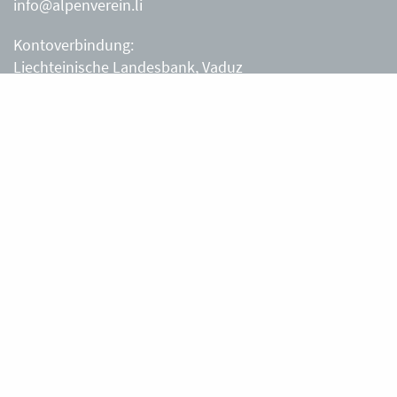
info@alpenverein.li
Kontoverbindung:
Liechteinische Landesbank, Vaduz
IBAN: LI63 0880 0000 0203 3540 2
Liechtensteiner Alpenverein, Vaduz
Öffnungszeiten Büro
Liechtensteiner Alpenverein
Montag – Freitag
8.30 – 11.30 Uhr
Samstag, Sonntag
sowie an Feiertagen geschlossen.
Berghütten
Gafadurahütte