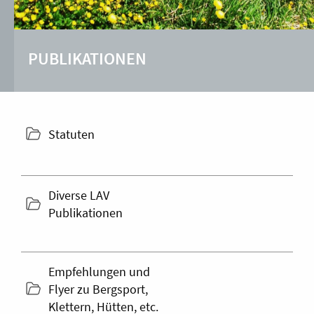
PUBLIKATIONEN
folder
Statuten
icon
Diverse LAV
folder
Publikationen
icon
Empfehlungen und
folder
Flyer zu Bergsport,
icon
Klettern, Hütten, etc.