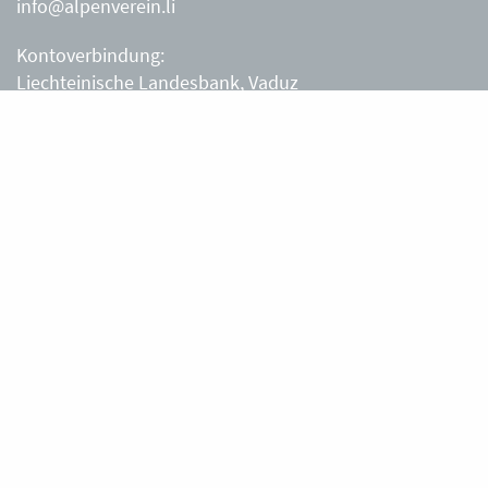
info@alpenverein.li
Kontoverbindung:
Liechteinische Landesbank, Vaduz
IBAN: LI63 0880 0000 0203 3540 2
Liechtensteiner Alpenverein, Vaduz
Öffnungszeiten Büro
Liechtensteiner Alpenverein
Montag – Freitag
8.30 – 11.30 Uhr
Samstag, Sonntag
sowie an Feiertagen geschlossen.
Berghütten
Gafadurahütte