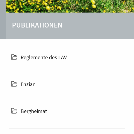
PUBLIKATIONEN
folder
Reglemente des LAV
icon
folder
Enzian
icon
folder
Bergheimat
icon