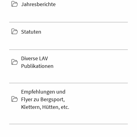
folder
Jahresberichte
icon
folder
Statuten
icon
Diverse LAV
folder
Publikationen
icon
Empfehlungen und
folder
Flyer zu Bergsport,
icon
Klettern, Hütten, etc.