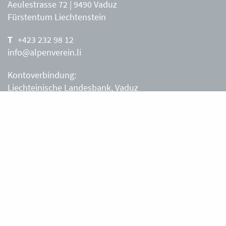
Aeulestrasse 72 | 9490 Vaduz
Fürstentum Liechtenstein
+423 232 98 12
info@alpenverein.li
Kontoverbindung:
Liechteinische Landesbank, Vaduz
IBAN: LI63 0880 0000 0203 3540 2
Liechtensteiner Alpenverein, Vaduz
Öffnungszeiten Büro
Liechtensteiner Alpenverein
Montag – Freitag
8.30 – 11.30 Uhr
Samstag, Sonntag
sowie an Feiertagen geschlossen.