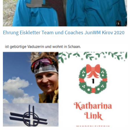
Ehrung Eiskletter Team und Coaches JunWM Kirov 2020