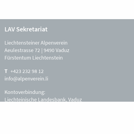
LAV Sekretariat
Liechtensteiner Alpenverein
Aeulestrasse 72 | 9490 Vaduz
Fürstentum Liechtenstein
+423 232 98 12
info@alpenverein.li
Kontoverbindung:
Liechteinische Landesbank, Vaduz
IBAN: LI63 0880 0000 0203 3540 2
Liechtensteiner Alpenverein, Vaduz
Öffnungszeiten Büro