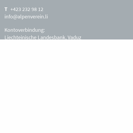
+423 232 98 12
info@alpenverein.li
Kontoverbindung:
Liechteinische Landesbank, Vaduz
IBAN: LI63 0880 0000 0203 3540 2
Liechtensteiner Alpenverein, Vaduz
Öffnungszeiten Büro
Liechtensteiner Alpenverein
Montag – Freitag
8.30 – 11.30 Uhr
Samstag, Sonntag
sowie an Feiertagen geschlossen.
Berghütten