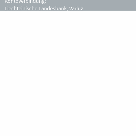
Kontoverbindung:
Liechteinische Landesbank, Vaduz
IBAN: LI63 0880 0000 0203 3540 2
Liechtensteiner Alpenverein, Vaduz
Öffnungszeiten Büro
Liechtensteiner Alpenverein
Montag – Freitag
8.30 – 11.30 Uhr
Samstag, Sonntag
sowie an Feiertagen geschlossen.
Berghütten
Gafadurahütte
Silke und Thomas Tschiggfrei
+423 787 14 28