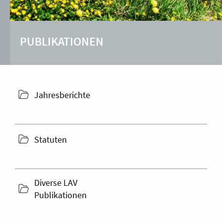
PUBLIKATIONEN
folder
Jahresberichte
icon
folder
Statuten
icon
Diverse LAV
folder
Publikationen
icon