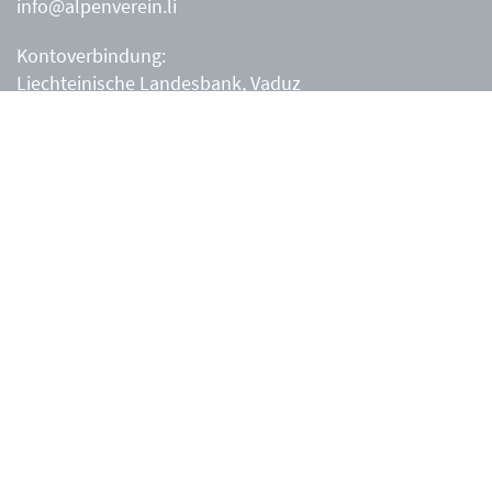
info@alpenverein.li
Kontoverbindung:
Liechteinische Landesbank, Vaduz
IBAN: LI63 0880 0000 0203 3540 2
Liechtensteiner Alpenverein, Vaduz
Öffnungszeiten Büro
Liechtensteiner Alpenverein
Montag – Freitag
8.30 – 11.30 Uhr
Samstag, Sonntag
sowie an Feiertagen geschlossen.
Berghütten
Gafadurahütte