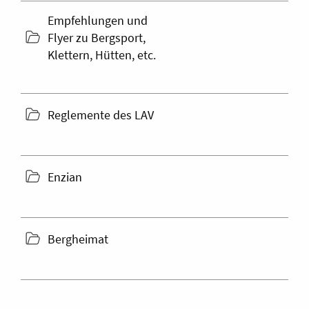
Empfehlungen und
folder
Flyer zu Bergsport,
icon
Klettern, Hütten, etc.
folder
Reglemente des LAV
icon
folder
Enzian
icon
folder
Bergheimat
icon