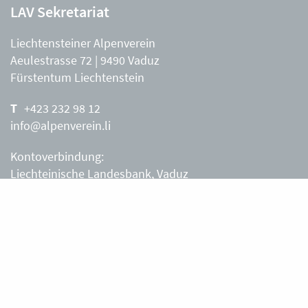
LAV Sekretariat
Liechtensteiner Alpenverein
Aeulestrasse 72 | 9490 Vaduz
Fürstentum Liechtenstein
+423 232 98 12
info@alpenverein.li
Kontoverbindung:
Liechteinische Landesbank, Vaduz
IBAN: LI63 0880 0000 0203 3540 2
Liechtensteiner Alpenverein, Vaduz
Öffnungszeiten Büro
Liechtensteiner Alpenverein
Montag – Freitag
8.30 – 11.30 Uhr