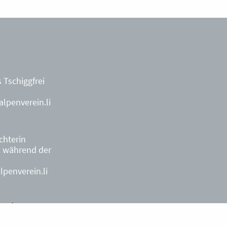
 Tschiggfrei
8
lpenverein.li
ächterin
9
während der
penverein.li