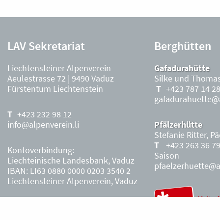
LAV Sekretariat
Berghütten
Liechtensteiner Alpenverein
Gafadurahütte
Aeulestrasse 72 | 9490 Vaduz
Silke und Thomas
Fürstentum Liechtenstein
+423 787 14 2
gafadurahuette@a
+423 232 98 12
info@alpenverein.li
Pfälzerhütte
Stefanie Ritter, P
+423 263 36 7
Kontoverbindung:
Saison
Liechteinische Landesbank, Vaduz
pfaelzerhuette@al
IBAN: LI63 0880 0000 0203 3540 2
Liechtensteiner Alpenverein, Vaduz
Öffnungszeiten Büro