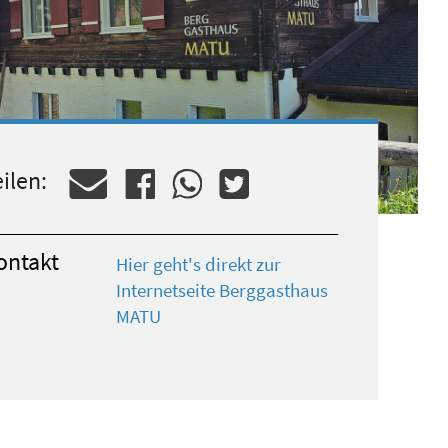
ilen:
ontakt
Hier geht's direkt zur
Internetseite Berggasthaus
MATU