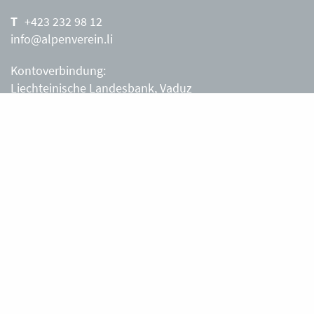
+423 232 98 12
info@alpenverein.li
Kontoverbindung:
Liechteinische Landesbank, Vaduz
IBAN: LI63 0880 0000 0203 3540 2
Liechtensteiner Alpenverein, Vaduz
Öffnungszeiten Büro
Liechtensteiner Alpenverein
Montag – Freitag
8.30 – 11.30 Uhr
Samstag, Sonntag
sowie an Feiertagen geschlossen.
Berghütten