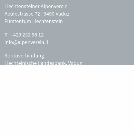
Liechtensteiner Alpenverein
Aeulestrasse 72 | 9490 Vaduz
Fürstentum Liechtenstein
+423 232 98 12
info@alpenverein.li
Kontoverbindung:
Liechteinische Landesbank, Vaduz
IBAN: LI63 0880 0000 0203 3540 2
Liechtensteiner Alpenverein, Vaduz
Öffnungszeiten Büro
Liechtensteiner Alpenverein
Montag – Freitag
8.30 – 11.30 Uhr
Samstag, Sonntag