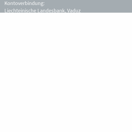
Kontoverbindung:
Liechteinische Landesbank, Vaduz
IBAN: LI63 0880 0000 0203 3540 2
Liechtensteiner Alpenverein, Vaduz
Öffnungszeiten Büro
Liechtensteiner Alpenverein
Montag – Freitag
8.30 – 11.30 Uhr
Samstag, Sonntag
sowie an Feiertagen geschlossen.
Berghütten
Gafadurahütte
Silke und Thomas Tschiggfrei
+423 787 14 28