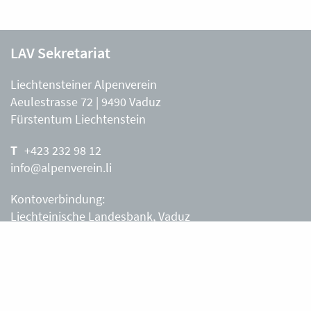
LAV Sekretariat
Liechtensteiner Alpenverein
Aeulestrasse 72 | 9490 Vaduz
Fürstentum Liechtenstein
+423 232 98 12
info@alpenverein.li
Kontoverbindung:
Liechteinische Landesbank, Vaduz
IBAN: LI63 0880 0000 0203 3540 2
Liechtensteiner Alpenverein, Vaduz
Öffnungszeiten Büro
Liechtensteiner Alpenverein