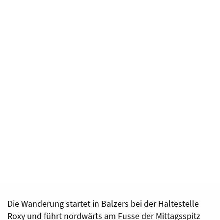
SENIOREN
20. Februar 2024
(
in Kalender übernehmen
)
1765. Dienstagswanderung
DETAILS
Von Balzers nach Triesen mit Egon Schurte
Die Wanderung startet in Balzers bei der Haltestelle
Roxy und führt nordwärts am Fusse der Mittagsspitz