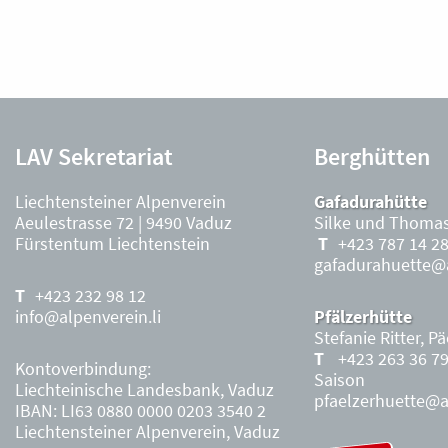
LAV Sekretariat
Berghütten
Liechtensteiner Alpenverein
Gafadurahütte
Aeulestrasse 72 | 9490 Vaduz
Silke und Thomas
Fürstentum Liechtenstein
+423 787 14 2
gafadurahuette@a
+423 232 98 12
info@alpenverein.li
Pfälzerhütte
Stefanie Ritter, P
+423 263 36 7
Kontoverbindung:
Saison
Liechteinische Landesbank, Vaduz
pfaelzerhuette@al
IBAN: LI63 0880 0000 0203 3540 2
Liechtensteiner Alpenverein, Vaduz