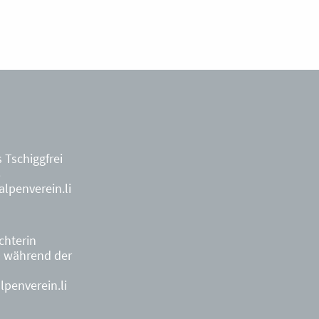
 Tschiggfrei
8
lpenverein.li
ächterin
9
während der
penverein.li