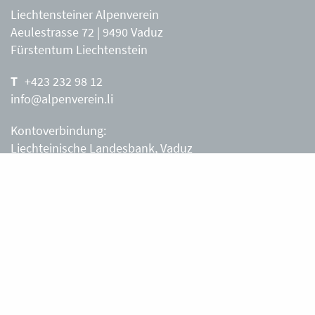
Liechtensteiner Alpenverein
Aeulestrasse 72 | 9490 Vaduz
Fürstentum Liechtenstein
+423 232 98 12
info@alpenverein.li
Kontoverbindung:
Liechteinische Landesbank, Vaduz
IBAN: LI63 0880 0000 0203 3540 2
Liechtensteiner Alpenverein, Vaduz
Öffnungszeiten Büro
Liechtensteiner Alpenverein
Montag – Freitag
8.30 – 11.30 Uhr
Samstag, Sonntag