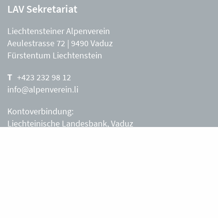
LAV Sekretariat
Liechtensteiner Alpenverein
Aeulestrasse 72 | 9490 Vaduz
Fürstentum Liechtenstein
+423 232 98 12
info@alpenverein.li
Kontoverbindung:
Liechteinische Landesbank, Vaduz
IBAN: LI63 0880 0000 0203 3540 2
Liechtensteiner Alpenverein, Vaduz
Öffnungszeiten Büro
Liechtensteiner Alpenverein
Montag – Freitag
8.30 – 11.30 Uhr