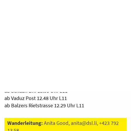
Rütte und führt via Kela, Malanser, Linnholz, Stotz,
Holzgatter, Hochrütte zur gemütlichen Einkehr in die
Wirtschaft zum Löwen in Schellenberg.
Distanz:
ca. 5.5 Km
Wanderzeit:
ca. 1 3/4 Stunden
Auf-Abstieg:
ca. 180/160 Hm
Hinweis:
Wanderstöcke empfohlen, gutes Schuhwerk
Treffpunkt:
Schellenberg Eschner Rütte um 13.16 Uhr
ab Bendern Post 13.11 Uhr L35
ab Eschen Dorfplatz 13.04 Uhr L32
ab Schaan Bhf 13.00 Uhr L11
ab Vaduz Post 12.48 Uhr L11
ab Balzers Rietstrasse 12.29 Uhr L11
Wanderleitung:
Anita Good,
anita@dsl.li
, +423 792
13 58