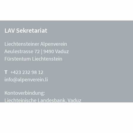
LAV Sekretariat
Liechtensteiner Alpenverein
Aeulestrasse 72 | 9490 Vaduz
Fürstentum Liechtenstein
+423 232 98 12
info@alpenverein.li
Kontoverbindung:
Liechteinische Landesbank, Vaduz
IBAN: LI63 0880 0000 0203 3540 2
Liechtensteiner Alpenverein, Vaduz
Öffnungszeiten Büro