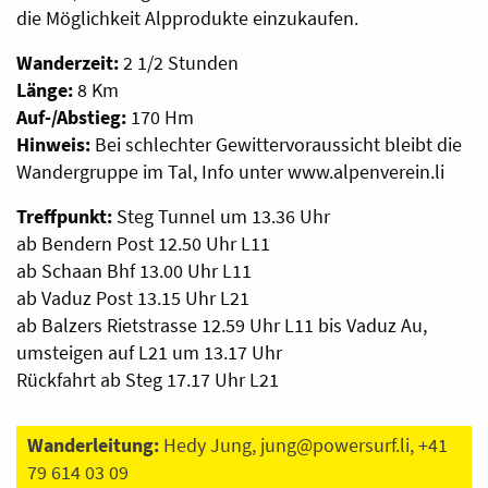
die Möglichkeit Alpprodukte einzukaufen.
Wanderzeit:
2 1/2 Stunden
Länge:
8 Km
Auf-/Abstieg:
170 Hm
Hinweis:
Bei schlechter Gewittervoraussicht bleibt die
Wandergruppe im Tal, Info unter www.alpenverein.li
Treffpunkt:
Steg Tunnel um 13.36 Uhr
ab Bendern Post 12.50 Uhr L11
ab Schaan Bhf 13.00 Uhr L11
ab Vaduz Post 13.15 Uhr L21
ab Balzers Rietstrasse 12.59 Uhr L11 bis Vaduz Au,
umsteigen auf L21 um 13.17 Uhr
Rückfahrt ab Steg 17.17 Uhr L21
Wanderleitung:
Hedy Jung,
jung@powersurf.li
, +41
79 614 03 09