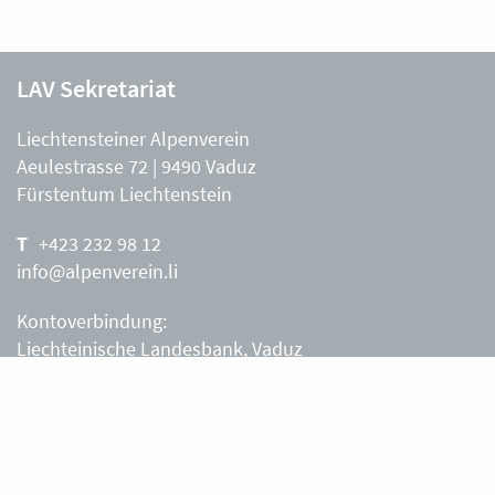
LAV Sekretariat
Liechtensteiner Alpenverein
Aeulestrasse 72 | 9490 Vaduz
Fürstentum Liechtenstein
+423 232 98 12
info@alpenverein.li
Kontoverbindung:
Liechteinische Landesbank, Vaduz
IBAN: LI63 0880 0000 0203 3540 2
Liechtensteiner Alpenverein, Vaduz
Öffnungszeiten Büro
Liechtensteiner Alpenverein