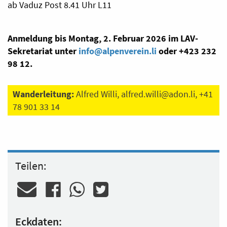
ab Vaduz Post 8.41 Uhr L11
Anmeldung bis Montag, 2. Februar 2026 im LAV-
Sekretariat unter
info@alpenverein.li
oder +423 232
98 12.
Wanderleitung:
Alfred Willi,
alfred.willi@adon.li
, +41
78 901 33 14
Teilen:
Eckdaten: