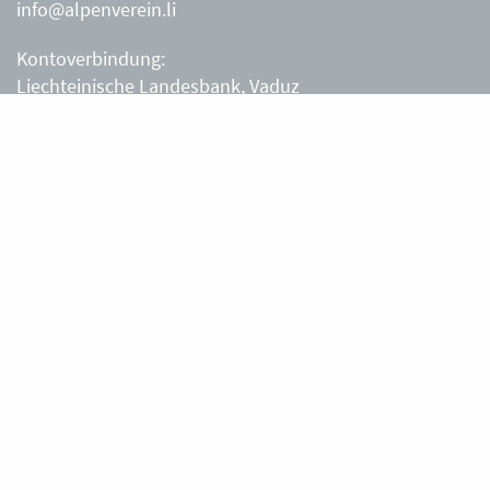
info@alpenverein.li
Kontoverbindung:
Liechteinische Landesbank, Vaduz
IBAN: LI63 0880 0000 0203 3540 2
Liechtensteiner Alpenverein, Vaduz
Öffnungszeiten Büro
Liechtensteiner Alpenverein
Montag – Freitag
8.30 – 11.30 Uhr
Samstag, Sonntag
sowie an Feiertagen geschlossen.
Berghütten
Gafadurahütte