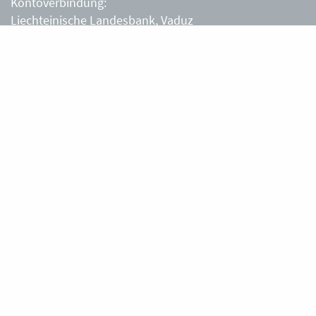
Kontoverbindung:
Liechteinische Landesbank, Vaduz
IBAN: LI63 0880 0000 0203 3540 2
Liechtensteiner Alpenverein, Vaduz
Öffnungszeiten Büro
Liechtensteiner Alpenverein
Montag – Freitag
8.30 – 11.30 Uhr
Samstag, Sonntag
sowie an Feiertagen geschlossen.
Berghütten
Gafadurahütte
Silke und Thomas Tschiggfrei
+423 787 14 28