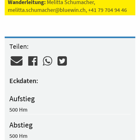
Wanderleitung:
Melitta Schumacher,
melitta.schumacher@bluewin.ch
, +41 79 704 94 46
Teilen:
Eckdaten:
Aufstieg
500 Hm
Abstieg
500 Hm