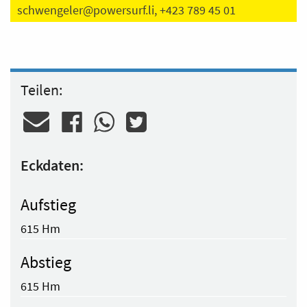
schwengeler@powersurf.li
, +423 789 45 01
Teilen:
Eckdaten:
Aufstieg
615 Hm
Abstieg
615 Hm