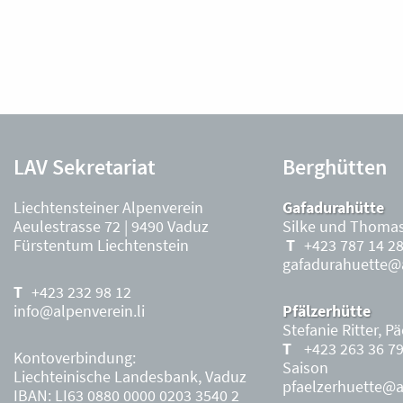
LAV Sekretariat
Berghütten
Liechtensteiner Alpenverein
Gafadurahütte
Aeulestrasse 72 | 9490 Vaduz
Silke und Thomas
Fürstentum Liechtenstein
+423 787 14 2
gafadurahuette@a
+423 232 98 12
info@alpenverein.li
Pfälzerhütte
Stefanie Ritter, P
+423 263 36 7
Kontoverbindung:
Saison
Liechteinische Landesbank, Vaduz
pfaelzerhuette@al
IBAN: LI63 0880 0000 0203 3540 2