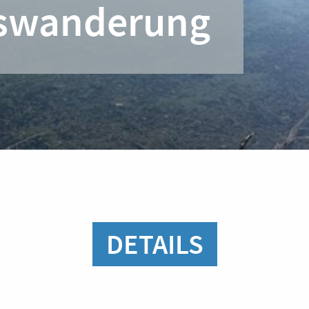
swanderung
DETAILS