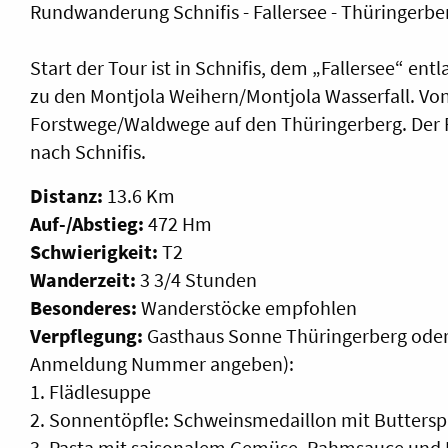
Rundwanderung Schnifis - Fallersee - Thüringerber
Start der Tour ist in Schnifis, dem „Fallersee“ en
zu den Montjola Weihern/Montjola Wasserfall. Von 
Forstwege/Waldwege auf den Thüringerberg. Der R
nach Schnifis.
Distanz:
13.6 Km
Auf-/Abstieg:
472
Hm
Schwierigkeit:
T2
Wanderzeit:
3 3/4 Stunden
Besonderes:
Wanderstöcke empfohlen
Verpflegung:
Gasthaus Sonne Thüringerberg oder 
Anmeldung Nummer angeben):
1. Flädlesuppe
2. Sonnentöpfle: Schweinsmedaillon mit Buttersp
3. Pasta mit saisonalem Gemüse, Rahmsauce und 