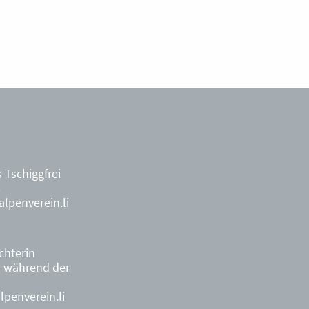
 Tschiggfrei
8
lpenverein.li
ächterin
9
während der
penverein.li