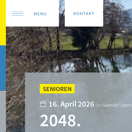
KONTAKT
MENU
SENIOREN
16. April 2026
(
in Kalender übe
2048.