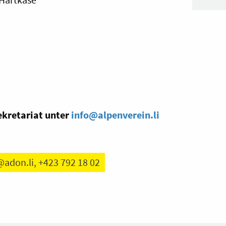
ekretariat unter
info@alpenverein.li
adon.li
, +423 792 18 02