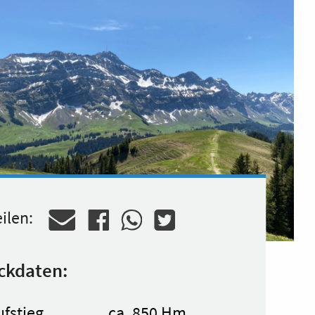
ilen:
ckdaten:
ufstieg
ca. 850 Hm