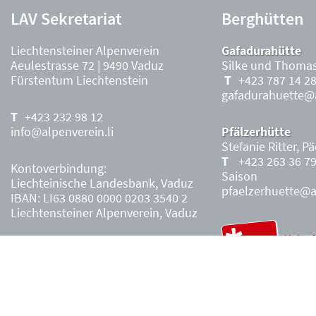
LAV Sekretariat
Berghütten
Liechtensteiner Alpenverein
Gafadurahütte
Aeulestrasse 72 | 9490 Vaduz
Silke und Thomas
Fürstentum Liechtenstein
+423 787 14 2
gafadurahuette@a
+423 232 98 12
info@alpenverein.li
Pfälzerhütte
Stefanie Ritter, P
+423 263 36 7
Kontoverbindung:
Saison
Liechteinische Landesbank, Vaduz
pfaelzerhuette@al
IBAN: LI63 0880 0000 0203 3540 2
Liechtensteiner Alpenverein, Vaduz
Öffnungszeiten Büro
Liechtensteiner
Alpenverein