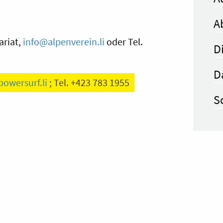
A
ariat,
info@alpenverein.li
oder
Tel.
D
D
owersurf.li
; Tel. +423 783 1955
S