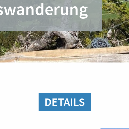
swanderung
DETAILS