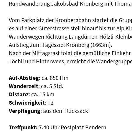
Rundwanderung Jakobsbad-Kronberg mit Thoma
Vom Parkplatz der Kronbergbahn startet die Grup
es auf einer Güterstrasse steil hinauf bis zur Alp 
Wanderwegen Richtung Langdürren-Hölzli-Kleinbe
Aufstieg zum Tagesziel Kronberg (1663m).
Nach der Mittagsrast folgt die gemütliche Einkeh
Jöchli und Hinterwees, erreicht die Wandergrupp
Auf-Abstieg
: ca. 850 Hm
Wanderzeit
: ca. 5 Std.
Distanz
: ca. 15 km
Schwierigkeit
: T2
Verpflegung
: aus dem Rucksack
Treffpunkt:
7.40 Uhr Postplatz Bendern