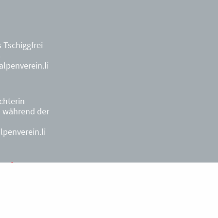
 Tschiggfrei
8
lpenverein.li
ächterin
9
während der
penverein.li