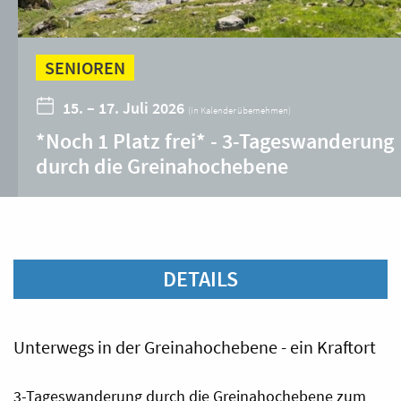
SENIOREN
15. – 17. Juli 2026
(
in Kalender übernehmen
)
*Noch 1 Platz frei* - 3-Tageswanderung
durch die Greinahochebene
DETAILS
Unterwegs in der Greinahochebene - ein Kraftort
3-Tageswanderung durch die Greinahochebene zum