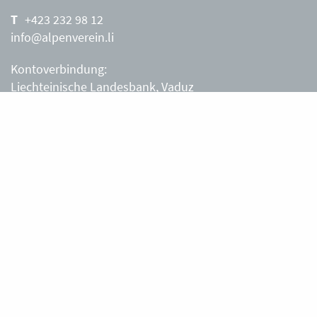
+423 232 98 12
info@alpenverein.li
Kontoverbindung:
Liechteinische Landesbank, Vaduz
IBAN: LI63 0880 0000 0203 3540 2
Liechtensteiner Alpenverein, Vaduz
Öffnungszeiten Büro
Liechtensteiner Alpenverein
Montag – Freitag
8.30 – 11.30 Uhr
Samstag, Sonntag
sowie an Feiertagen geschlossen.
Berghütten