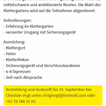
mittelschwere und ambitionierte Routen. Die Wahl des
Klettergartens wird auf die Teilnehmer abgestimmt.
Anforderungen:
- Erfahrung im Klettergarten
- versierter Umgang mit Sicherungsgerät
Ausrüstung:
- Klettergurt
- Helm
- Kletterfinken
- Sicherungsgerät und Verschlusskarabiner
- 6-8 Expressen
- Seil nach Absprache
Anmeldung und Auskunft bis 19. September bei
Christian Vogt unter
chrigivogt@hotmail.com
oder
+41 78 788 31 03.