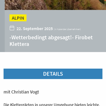
ALPIN
22. September 2025
(
in Kalender übernehmen
)
-Wetterbedingt abgesagt!- Firobet
Klettera
DETAILS
mit Christian Vogt
Die Klettergärten in unserer Umgebung bieten leichte,