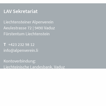
LAV Sekretariat
Liechtensteiner Alpenverein
Aeulestrasse 72 | 9490 Vaduz
Fürstentum Liechtenstein
+423 232 98 12
info@alpenverein.li
Kontoverbindung:
Liechteinische Landesbank, Vaduz
IBAN: LI63 0880 0000 0203 3540 2
Liechtensteiner Alpenverein, Vaduz
Öffnungszeiten Büro
Liechtensteiner Alpenverein