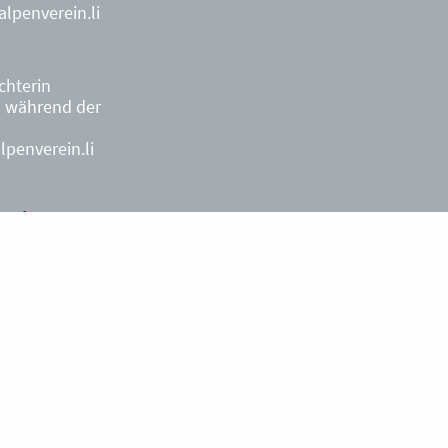
lpenverein.li
ächterin
9
während der
penverein.li