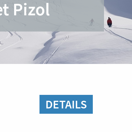
t Pizol
DETAILS