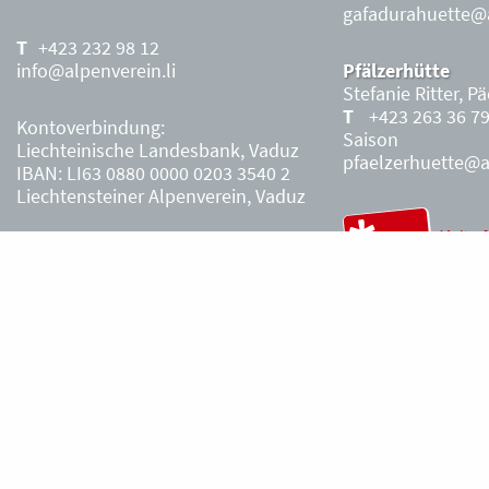
gafadurahuette@a
+423 232 98 12
info@alpenverein.li
Pfälzerhütte
Stefanie Ritter, P
+423 263 36 7
Kontoverbindung:
Saison
Liechteinische Landesbank, Vaduz
pfaelzerhuette@al
IBAN: LI63 0880 0000 0203 3540 2
Liechtensteiner Alpenverein, Vaduz
Öffnungszeiten Büro
Liechtensteiner
Alpenverein
Montag – Freitag
8.30 – 11.30 Uhr
Samstag, Sonntag
sowie an Feiertagen geschlossen.