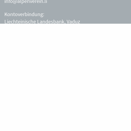
info@alpenverein.li
Kontoverbindung:
Liechteinische Landesbank, Vaduz
IBAN: LI63 0880 0000 0203 3540 2
Liechtensteiner Alpenverein, Vaduz
Öffnungszeiten Büro
Liechtensteiner Alpenverein
Montag – Freitag
8.30 – 11.30 Uhr
Samstag, Sonntag
sowie an Feiertagen geschlossen.
Berghütten
Gafadurahütte