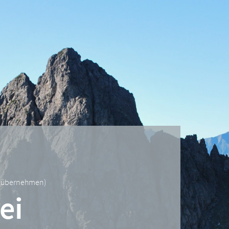
r übernehmen
)
ei