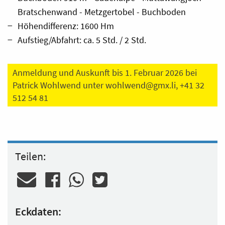
Bratschenwand - Metzgertobel - Buchboden
Höhendifferenz: 1600 Hm
Aufstieg/Abfahrt: ca. 5 Std. / 2 Std.
Anmeldung und Auskunft bis 1. Februar 2026 bei
Patrick Wohlwend unter
wohlwend@gmx.li
, +41 32
512 54 81
Teilen:
Eckdaten: