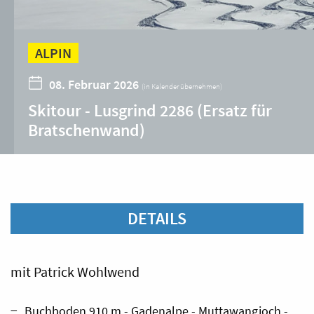
ALPIN
08. Februar 2026
(
in Kalender übernehmen
)
Skitour - Lusgrind 2286 (Ersatz für
Bratschenwand)
DETAILS
mit Patrick Wohlwend
Buchboden 910 m - Gadenalpe - Muttawangjoch -