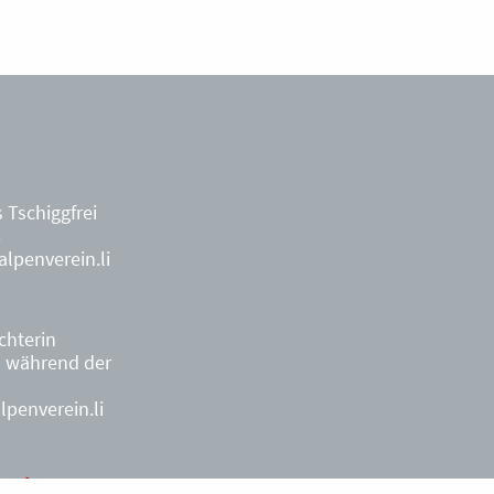
 Tschiggfrei
8
lpenverein.li
ächterin
9
während der
penverein.li