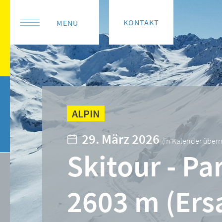
KONTAKT
MENU
ALPIN
29. März 2026
(
in Kalender übe
Skitour - P
2603 m (Ersa