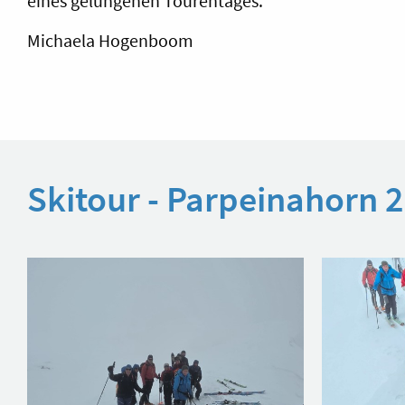
eines gelungenen Tourentages.
Michaela Hogenboom
Skitour - Parpeinahorn 