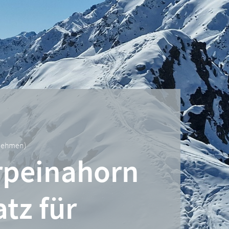
rnehmen
)
arpeinahorn
tz für