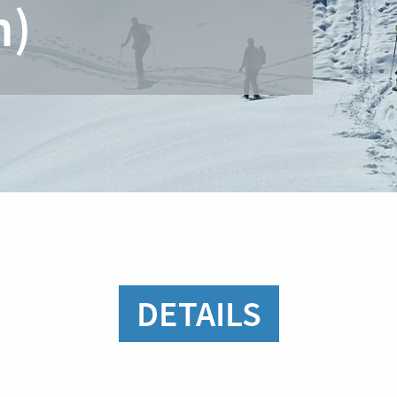
n)
DETAILS