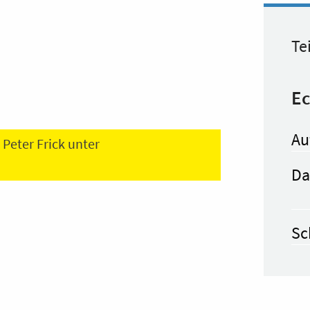
Te
Ec
Au
Peter Frick unter
Da
Sc