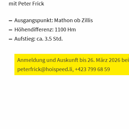
mit Peter Frick
Ausgangspunkt: Mathon ob Zillis
Höhendifferenz: 1100 Hm
Aufstieg: ca. 3.5 Std.
Anmeldung und Auskunft bis 26. März 2026 bei 
peterfrick@hoispeed.li
, +423 799 68 59