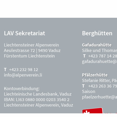
LAV Sekretariat
Berghütten
Liechtensteiner Alpenverein
Gafadurahütte
Aeulestrasse 72 | 9490 Vaduz
Silke und Thomas
Fürstentum Liechtenstein
+423 787 14 2
gafadurahuette@a
+423 232 98 12
info@alpenverein.li
Pfälzerhütte
Stefanie Ritter, P
+423 263 36 7
Kontoverbindung:
Saison
Liechteinische Landesbank, Vaduz
pfaelzerhuette@al
IBAN: LI63 0880 0000 0203 3540 2
Liechtensteiner Alpenverein, Vaduz