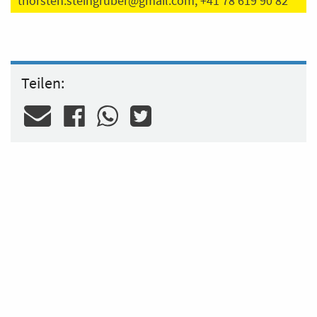
thorsten.steingruber@gmail.com
, +41 78 619 90 82
Teilen: