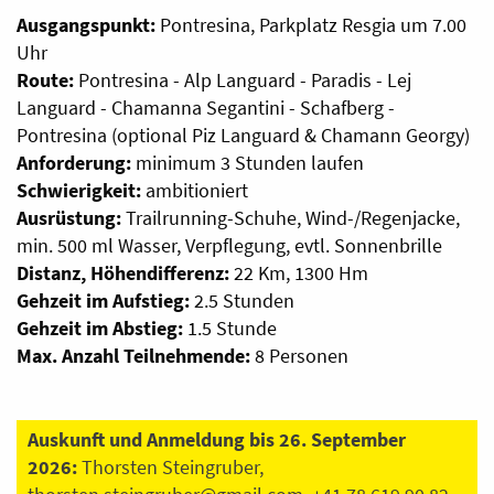
Ausgangspunkt:
Pontresina, Parkplatz Resgia um 7.00
Uhr
Route:
Pontresina - Alp Languard - Paradis - Lej
Languard - Chamanna Segantini - Schafberg -
Pontresina (optional Piz Languard & Chamann Georgy)
Anforderung:
minimum 3 Stunden laufen
Schwierigkeit:
ambitioniert
Ausrüstung:
Trailrunning-Schuhe, Wind-/Regenjacke,
min. 500 ml Wasser, Verpflegung, evtl. Sonnenbrille
Distanz, Höhendifferenz:
22 Km, 1300 Hm
Gehzeit im Aufstieg:
2.5 Stunden
Gehzeit im Abstieg:
1.5 Stunde
Max. Anzahl Teilnehmende:
8 Personen
Auskunft und Anmeldung bis 26. September
2026:
Thorsten Steingruber,