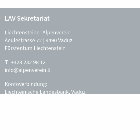
LAV Sekretariat
Liechtensteiner Alpenverein
Aeulestrasse 72 | 9490 Vaduz
Fürstentum Liechtenstein
+423 232 98 12
info@alpenverein.li
Kontoverbindung:
Liechteinische Landesbank, Vaduz
IBAN: LI63 0880 0000 0203 3540 2
Liechtensteiner Alpenverein, Vaduz
Öffnungszeiten Büro
Liechtensteiner Alpenverein