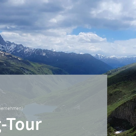
übernehmen
)
g-Tour