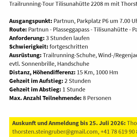
Trailrunning-Tour Tilisunahütte 2208 m mit Thors
Ausgangspunkt:
Partnun, Parkplatz P6 um 7.00 U
Route:
Partnun - Plasseggapass - Tilisunahütte - 
Anforderung:
3 Stunden laufen
Schwierigkeit:
fortgeschritten
Ausrüstung:
Trailrunning-Schuhe, Wind-/Regenjac
evtl. Sonnenbrille, Handschuhe
Distanz, Höhendifferenz:
15 Km, 1000 Hm
Gehzeit im Aufstieg:
2 Stunden
Gehzeit im Abstieg:
1 Stunde
Max. Anzahl Teilnehmende:
8 Personen
Auskunft und Anmeldung bis 25. Juli 2026:
Tho
thorsten.steingruber@gmail.com
, +41 78 619 90