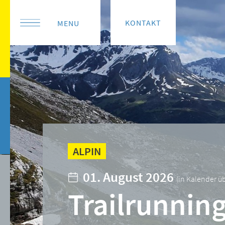
KONTAKT
MENU
ALPIN
01. August 2026
(
in Kalender 
Trailrunnin