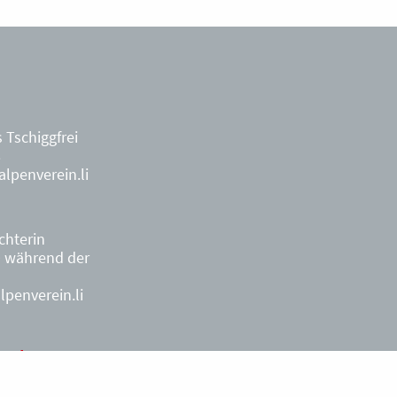
 Tschiggfrei
8
lpenverein.li
ächterin
9
während der
penverein.li