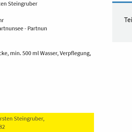
ten Steingruber
Te
hr
Partnunsee - Partnun
ke, min. 500 ml Wasser, Verpflegung,
rsten Steingruber,
 82