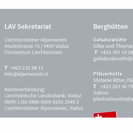
LAV Sekretariat
Berghütten
Liechtensteiner Alpenverein
Gafadurahütte
Aeulestrasse 72 | 9490 Vaduz
Silke und Thomas
Fürstentum Liechtenstein
+423 787 14 2
gafadurahuette@a
+423 232 98 12
info@alpenverein.li
Pfälzerhütte
Stefanie Ritter, P
+423 263 36 7
Kontoverbindung:
Saison
Liechteinische Landesbank, Vaduz
pfaelzerhuette@al
IBAN: LI63 0880 0000 0203 3540 2
Liechtensteiner Alpenverein, Vaduz
Öffnungszeiten Büro
Liechtensteiner