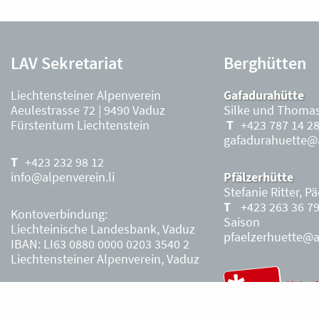
LAV Sekretariat
Berghütten
Liechtensteiner Alpenverein
Gafadurahütte
Aeulestrasse 72 | 9490 Vaduz
Silke und Thomas
Fürstentum Liechtenstein
+423 787 14 2
gafadurahuette@a
+423 232 98 12
info@alpenverein.li
Pfälzerhütte
Stefanie Ritter, P
+423 263 36 7
Kontoverbindung:
Saison
Liechteinische Landesbank, Vaduz
pfaelzerhuette@al
IBAN: LI63 0880 0000 0203 3540 2
Liechtensteiner Alpenverein, Vaduz
Öffnungszeiten Büro
Liechtensteiner