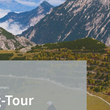
ehmen
)
g-Tour