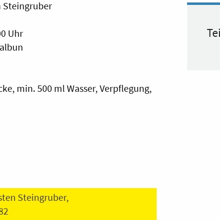
 Steingruber
Te
00 Uhr
Malbun
ke, min. 500 ml Wasser, Verpflegung,
ten Steingruber,
 82