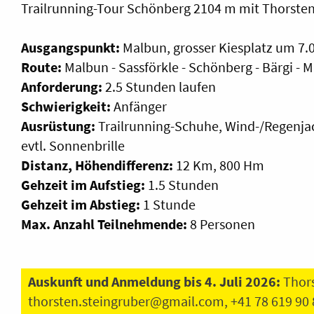
Trailrunning-Tour Schönberg 2104 m mit Thorsten
Ausgangspunkt:
Malbun, grosser Kiesplatz um 7.
Route:
Malbun - Sassförkle - Schönberg - Bärgi - 
Anforderung:
2.5 Stunden laufen
Schwierigkeit:
Anfänger
Ausrüstung:
Trailrunning-Schuhe, Wind-/Regenjac
evtl. Sonnenbrille
Distanz, Höhendifferenz:
12 Km, 800 Hm
Gehzeit im Aufstieg:
1.5 Stunden
Gehzeit im Abstieg:
1 Stunde
Max. Anzahl Teilnehmende:
8 Personen
Auskunft und Anmeldung bis 4. Juli 2026:
Thors
thorsten.steingruber@gmail.com
, +41 78 619 90