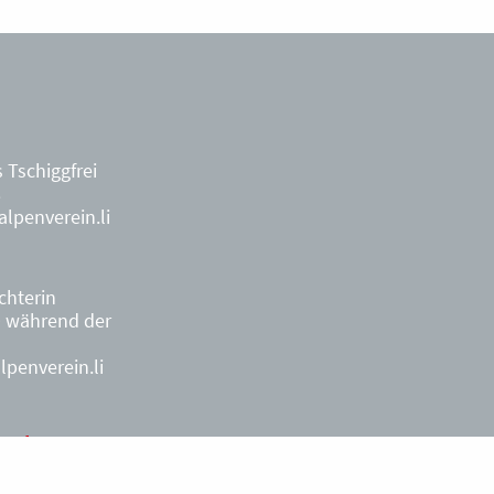
 Tschiggfrei
8
lpenverein.li
ächterin
9
während der
penverein.li