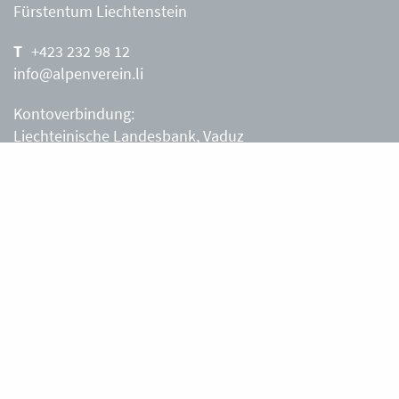
Fürstentum Liechtenstein
+423 232 98 12
info@alpenverein.li
Kontoverbindung:
Liechteinische Landesbank, Vaduz
IBAN: LI63 0880 0000 0203 3540 2
Liechtensteiner Alpenverein, Vaduz
Öffnungszeiten Büro
Liechtensteiner Alpenverein
Montag – Freitag
8.30 – 11.30 Uhr
Samstag, Sonntag
sowie an Feiertagen geschlossen.