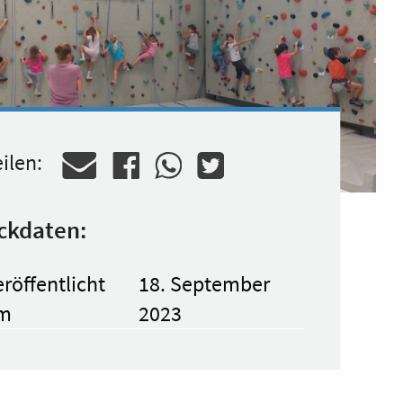
ilen:
ckdaten:
röffentlicht
18. September
m
2023