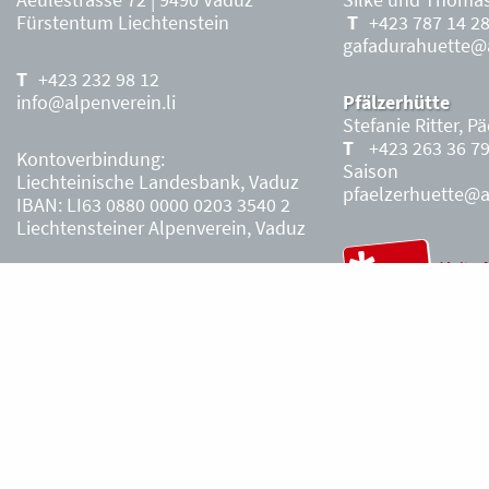
Fürstentum Liechtenstein
+423 787 14 2
gafadurahuette@a
+423 232 98 12
info@alpenverein.li
Pfälzerhütte
Stefanie Ritter, P
+423 263 36 7
Kontoverbindung:
Saison
Liechteinische Landesbank, Vaduz
pfaelzerhuette@al
IBAN: LI63 0880 0000 0203 3540 2
Liechtensteiner Alpenverein, Vaduz
Öffnungszeiten Büro
Liechtensteiner
Alpenverein
Montag – Freitag
8.30 – 11.30 Uhr
Samstag, Sonntag