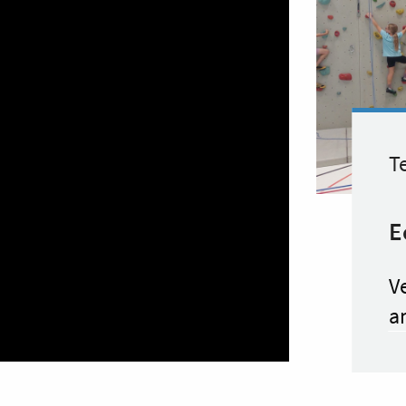
Te
E
Ve
a