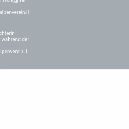
8
lpenverein.li
ächterin
9
während der
penverein.li