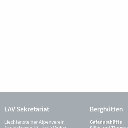
LAV Sekretariat
Berghütten
Liechtensteiner Alpenverein
Gafadurahütte
Aeulestrasse 72 | 9490 Vaduz
Silke und Thomas