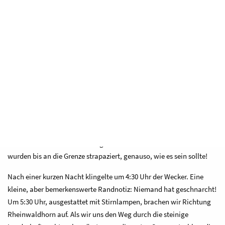
bis das Schweizer Militär seine Schiessübungen beendet hatte. Ein
Alpentaxi brachte uns schließlich entlang des Schiessplatzes bis
zum Ausgangspunkt unserer ersten Etappe: die Zapporthütte.
Schon während des Aufstiegs zeigte sich die raue, faszinierende
Berglandschaft der Vorderrheinquelle von ihrer besten Seite. Oben
angekommen, wurden wir von der Hüttenwartin Daniela herzlich in
der gemütlichen Zapporthütte empfangen. Nachdem wir unsere
Schlafplätze bezogen und uns kurz frisch gemacht hatten,
erwartete uns ein köstliches Abendessen. Das kulinarische
Highlight? Ein traumhaftes Tiramisu, das uns alle begeisterte. Der
Abend verlief fröhlich und ausgelassen – unsere Lachmuskeln
wurden bis an die Grenze strapaziert, genauso, wie es sein sollte!
Nach einer kurzen Nacht klingelte um 4:30 Uhr der Wecker. Eine
kleine, aber bemerkenswerte Randnotiz: Niemand hat geschnarcht!
Um 5:30 Uhr, ausgestattet mit Stirnlampen, brachen wir Richtung
Rheinwaldhorn auf. Als wir uns den Weg durch die steinige