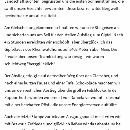
Landschaft suchten, begrüssten uns die ersten Sonnenstrahlen, die
sanft unsere Gesichter erwärmten. Diese bizarre, wilde Bergwelt
beeindruckte uns alle zutiefst.
Am Gletscher angekommen, schnallten wir unsere Steigeisen an
und sicherten uns am Seil für den steilen Aufstieg zum Gipfel. Nach
4½ Stunden erreichten wir erschöpft, aber überglücklich das
Gipfelkreuz des Rheinwaldhorns auf 3402 Metern über Meer. Die
Freude über unsere Teamleistung war riesig – wir waren
schlichtweg "bergglücklich".
Der Abstieg erfolgte auf demselben Weg über den Gletscher, und
nach einer kurzen Pause und einer Tafel Schokolade machten wir
uns an den restlichen Abstieg über die großen Felsblöcke. In der
Zapporthütte wurden wir erneut von Daniela verwöhnt – diesmal
mit einer herzhaften Rösti, die unsere Energiereserven auffüllte.
Auch die letzte Etappe zurück zum Ausgangspunkt meisterten wir
mit Bravour. Zufrieden und glücklich ließen wir das Abenteuer bei