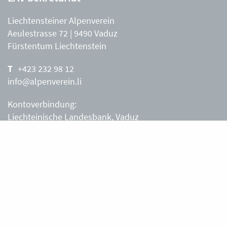
Liechtensteiner Alpenverein
Aeulestrasse 72 | 9490 Vaduz
Fürstentum Liechtenstein
+423 232 98 12
info@alpenverein.li
Kontoverbindung:
Liechteinische Landesbank, Vaduz
IBAN: LI63 0880 0000 0203 3540 2
Liechtensteiner Alpenverein, Vaduz
Öffnungszeiten Büro
Liechtensteiner Alpenverein
Montag – Freitag
8.30 – 11.30 Uhr