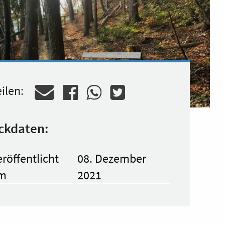
ilen:
ckdaten:
röffentlicht
08. Dezember
m
2021