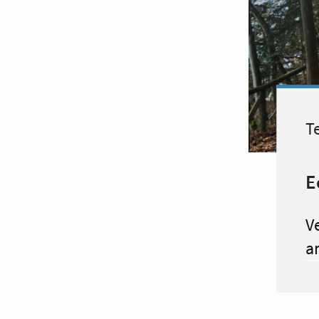
Te
E
Ve
a