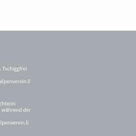
 Tschiggfrei
8
lpenverein.li
ächterin
9
während der
penverein.li