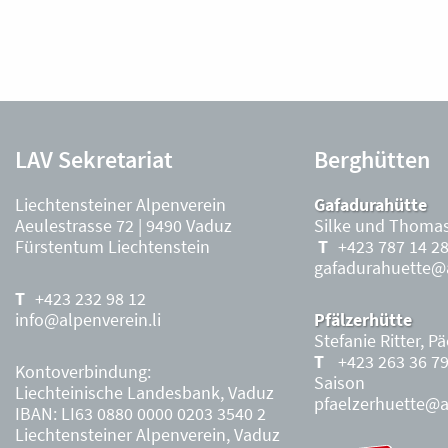
LAV Sekretariat
Berghütten
Liechtensteiner Alpenverein
Gafadurahütte
Aeulestrasse 72 | 9490 Vaduz
Silke und Thomas
Fürstentum Liechtenstein
+423 787 14 2
gafadurahuette@a
+423 232 98 12
info@alpenverein.li
Pfälzerhütte
Stefanie Ritter, P
+423 263 36 7
Kontoverbindung:
Saison
Liechteinische Landesbank, Vaduz
pfaelzerhuette@al
IBAN: LI63 0880 0000 0203 3540 2
Liechtensteiner Alpenverein, Vaduz