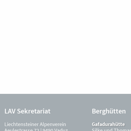
LAV Sekretariat
Berghütten
Liechtensteiner Alpenverein
Gafadurahütte
Aeulestrasse 72 | 9490 Vaduz
Silke und Thomas