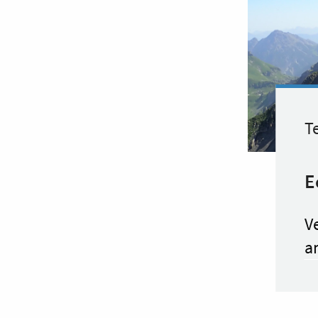
Te
E
Ve
a