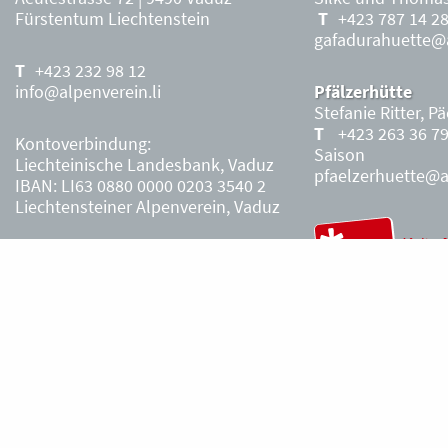
Fürstentum Liechtenstein
+423 787 14 2
gafadurahuette@a
+423 232 98 12
info@alpenverein.li
Pfälzerhütte
Stefanie Ritter, P
+423 263 36 7
Kontoverbindung:
Saison
Liechteinische Landesbank, Vaduz
pfaelzerhuette@al
IBAN: LI63 0880 0000 0203 3540 2
Liechtensteiner Alpenverein, Vaduz
Öffnungszeiten Büro
Liechtensteiner
Alpenverein
Montag – Freitag
8.30 – 11.30 Uhr
Samstag, Sonntag