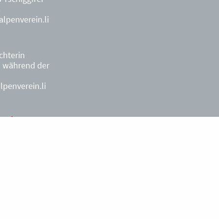
8
lpenverein.li
ächterin
9
während der
penverein.li