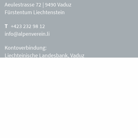
Aeulestrasse 72 | 9490 Vaduz
Fürstentum Liechtenstein
+423 232 98 12
info@alpenverein.li
Kontoverbindung:
Liechteinische Landesbank, Vaduz
IBAN: LI63 0880 0000 0203 3540 2
Liechtensteiner Alpenverein, Vaduz
Öffnungszeiten Büro
Liechtensteiner Alpenverein
Montag – Freitag
8.30 – 11.30 Uhr
Samstag, Sonntag
sowie an Feiertagen geschlossen.