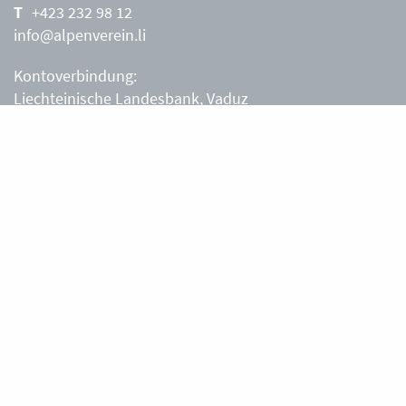
+423 232 98 12
info@alpenverein.li
Kontoverbindung:
Liechteinische Landesbank, Vaduz
IBAN: LI63 0880 0000 0203 3540 2
Liechtensteiner Alpenverein, Vaduz
Öffnungszeiten Büro
Liechtensteiner Alpenverein
Montag – Freitag
8.30 – 11.30 Uhr
Samstag, Sonntag
sowie an Feiertagen geschlossen.
Berghütten