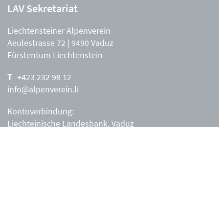
LAV Sekretariat
Liechtensteiner Alpenverein
Aeulestrasse 72 | 9490 Vaduz
Fürstentum Liechtenstein
+423 232 98 12
info@alpenverein.li
Kontoverbindung:
Liechteinische Landesbank, Vaduz
IBAN: LI63 0880 0000 0203 3540 2
Liechtensteiner Alpenverein, Vaduz
Öffnungszeiten Büro
Liechtensteiner Alpenverein
Montag – Freitag
8.30 – 11.30 Uhr