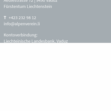
Aeulestrasse 72 | 9490 Vaduz
Fürstentum Liechtenstein
+423 232 98 12
info@alpenverein.li
Kontoverbindung:
Liechteinische Landesbank, Vaduz
IBAN: LI63 0880 0000 0203 3540 2
Liechtensteiner Alpenverein, Vaduz
Öffnungszeiten Büro
Liechtensteiner Alpenverein
Montag – Freitag
8.30 – 11.30 Uhr
Samstag, Sonntag
sowie an Feiertagen geschlossen.