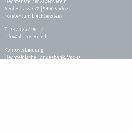
Liechtensteiner Alpenverein
Aeulestrasse 72 | 9490 Vaduz
Fürstentum Liechtenstein
+423 232 98 12
info@alpenverein.li
Kontoverbindung:
Liechteinische Landesbank, Vaduz
IBAN: LI63 0880 0000 0203 3540 2
Liechtensteiner Alpenverein, Vaduz
Öffnungszeiten Büro
Liechtensteiner Alpenverein
Montag – Freitag
8.30 – 11.30 Uhr
Samstag, Sonntag