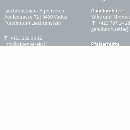
Liechtensteiner Alpenverein
Gafadurahütte
Aeulestrasse 72 | 9490 Vaduz
Silke und Thomas
Fürstentum Liechtenstein
+423 787 14 2
gafadurahuette@a
+423 232 98 12
info@alpenverein.li
Pfälzerhütte
Stefanie Ritter, P
+423 263 36 7
Kontoverbindung:
Saison
Liechteinische Landesbank, Vaduz
pfaelzerhuette@al
IBAN: LI63 0880 0000 0203 3540 2
Liechtensteiner Alpenverein, Vaduz
Öffnungszeiten Büro
Liechtensteiner
Alpenverein
Montag – Freitag
8.30 – 11.30 Uhr