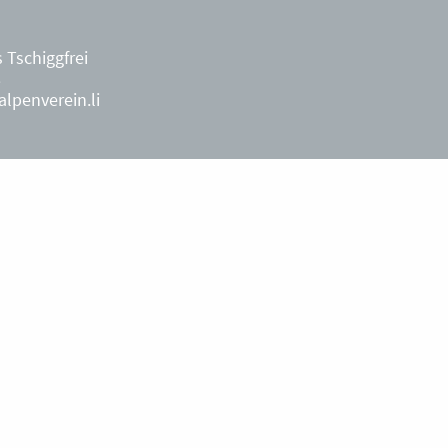
 Tschiggfrei
8
lpenverein.li
ächterin
9
während der
penverein.li