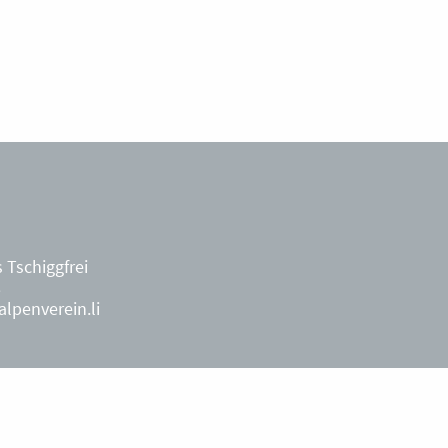
 Tschiggfrei
8
lpenverein.li
ächterin
9
während der
penverein.li