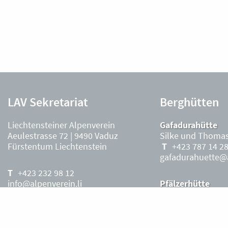
LAV Sekretariat
Berghütten
Liechtensteiner Alpenverein
Gafadurahütte
Aeulestrasse 72 | 9490 Vaduz
Silke und Thomas
Fürstentum Liechtenstein
+423 787 14 2
gafadurahuette@a
+423 232 98 12
info@alpenverein.li
Pfälzerhütte
Stefanie Ritter, P
+423 263 36 7
Kontoverbindung:
Saison
Liechteinische Landesbank, Vaduz
pfaelzerhuette@al