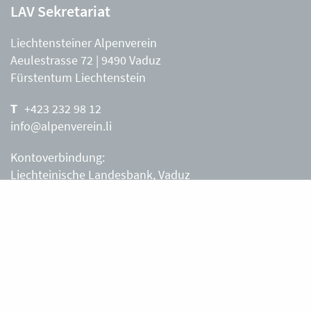
LAV Sekretariat
Liechtensteiner Alpenverein
Aeulestrasse 72 | 9490 Vaduz
Fürstentum Liechtenstein
+423 232 98 12
info@alpenverein.li
Kontoverbindung:
Liechteinische Landesbank, Vaduz
IBAN: LI63 0880 0000 0203 3540 2
Liechtensteiner Alpenverein, Vaduz
Öffnungszeiten Büro
Liechtensteiner Alpenverein
Montag – Freitag
8.30 – 11.30 Uhr