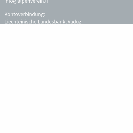
info@alpenverein.li
Kontoverbindung:
Liechteinische Landesbank, Vaduz
IBAN: LI63 0880 0000 0203 3540 2
Liechtensteiner Alpenverein, Vaduz
Öffnungszeiten Büro
Liechtensteiner Alpenverein
Montag – Freitag
8.30 – 11.30 Uhr
Samstag, Sonntag
sowie an Feiertagen geschlossen.
Berghütten
Gafadurahütte