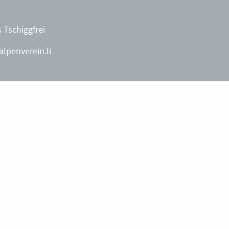
 Tschiggfrei
8
lpenverein.li
ächterin
9
während der
penverein.li