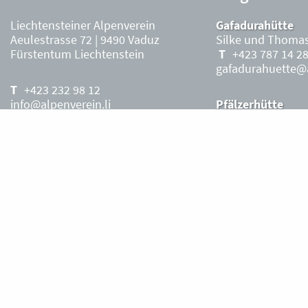
Liechtensteiner Alpenverein
Gafadurahütte
Aeulestrasse 72 | 9490 Vaduz
Silke und Thomas
Fürstentum Liechtenstein
+423 787 14 2
gafadurahuette@a
+423 232 98 12
info@alpenverein.li
Pfälzerhütte
Stefanie Ritter, P
+423 263 36 7
Kontoverbindung:
Saison
Liechteinische Landesbank, Vaduz
pfaelzerhuette@al
IBAN: LI63 0880 0000 0203 3540 2
Liechtensteiner Alpenverein, Vaduz
Öffnungszeiten Büro
Liechtensteiner
Alpenverein
Montag – Freitag
8.30 – 11.30 Uhr